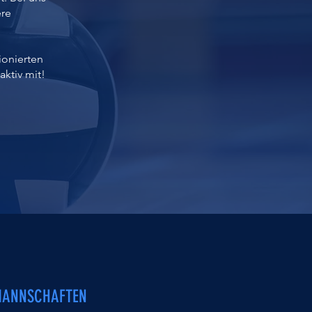
ere
ionierten
aktiv mit!
MANNSCHAFTEN