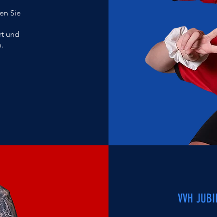
en Sie
rt und
.
VVH JUB