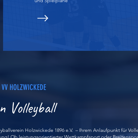
und Spielpläne
 VV HOLZWICKEDE
n Volleyball
ballverein Holzwickede 1896 e.V. – Ihrem Anlaufpunkt für Volle
! Ob leistungsorientierter Wettkampfsport oder Breitensport