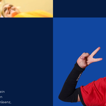
ein
en
räsenz,