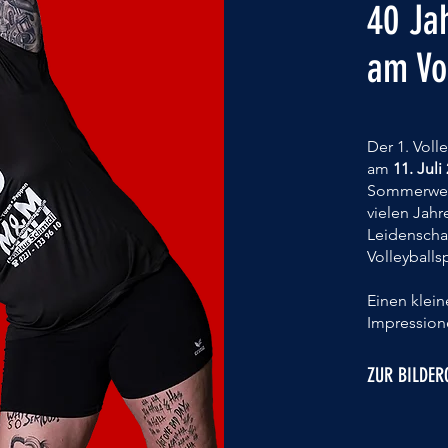
40 Ja
am Vol
Der 1. Voll
am
11. Juli
Sommerwet
vielen Jahr
Leidenscha
Volleyballs
Einen klei
Impressione
ZUR BILDER