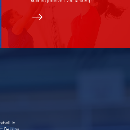
suchen jederzeit Verstärkung!
yball in
: Bei uns