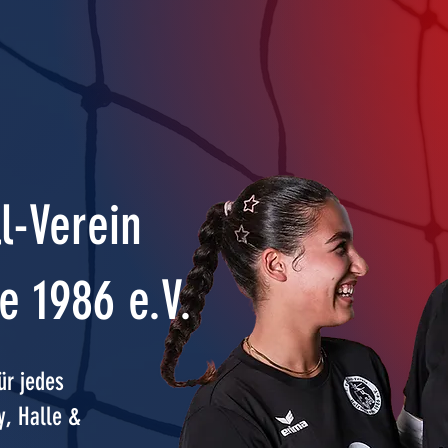
ll-Verein
e 1986 e.V.
ür jedes
y, Halle &